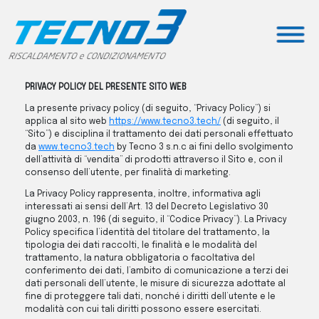
Skip
to
content
PRIVACY POLICY DEL PRESENTE SITO WEB
La presente privacy policy (di seguito, “Privacy Policy”) si
applica al sito web
https://www.tecno3.tech/
(di seguito, il
“Sito”) e disciplina il trattamento dei dati personali effettuato
da
www.tecno3.tech
by Tecno 3 s.n.c ai fini dello svolgimento
dell’attività di “vendita” di prodotti attraverso il Sito e, con il
consenso dell’utente, per finalità di marketing.
La Privacy Policy rappresenta, inoltre, informativa agli
interessati ai sensi dell’Art. 13 del Decreto Legislativo 30
giugno 2003, n. 196 (di seguito, il “Codice Privacy”). La Privacy
Policy specifica l’identità del titolare del trattamento, la
tipologia dei dati raccolti, le finalità e le modalità del
trattamento, la natura obbligatoria o facoltativa del
conferimento dei dati, l’ambito di comunicazione a terzi dei
dati personali dell’utente, le misure di sicurezza adottate al
fine di proteggere tali dati, nonché i diritti dell’utente e le
modalità con cui tali diritti possono essere esercitati.