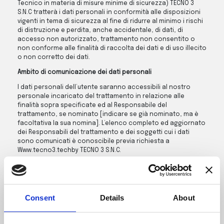
Tecnico in materia di misure minime di sicurezza) TECNO 3
S.N.C tratterà i dati personali in conformità alle disposizioni
vigenti in tema di sicurezza al fine di ridurre al minimo i rischi
di distruzione e perdita, anche accidentale, di dati, di
accesso non autorizzato, trattamento non consentito o
non conforme alle finalità di raccolta dei dati e di uso illecito
o non corretto dei dati.
Ambito di comunicazione dei dati personali
I dati personali dell’utente saranno accessibili al nostro
personale incaricato del trattamento in relazione alle
finalità sopra specificate ed al Responsabile del
trattamento, se nominato [indicare se già nominato, ma è
facoltativa la sua nomina]. L’elenco completo ed aggiornato
dei Responsabili del trattamento e dei soggetti cui i dati
sono comunicati è conoscibile previa richiesta a
Www.tecno3.techby TECNO 3 S.N.C.
I dati personali dell’utente potranno essere comunicati a
professionisti, collaboratori, terzi che svolgono servizi di
carattere tecnico ed organizzativo di cui TECNO 3 S.N.C si può
servire per le finalità di trattamento sopra specificate. Tali
Consent
Details
About
soggetti tratteranno i dati quali titolari, responsabili ovvero
incaricati del trattamento, a seconda dei casi, per le finalità
sopra specificate e nel pieno rispetto del Codice Privacy; ad