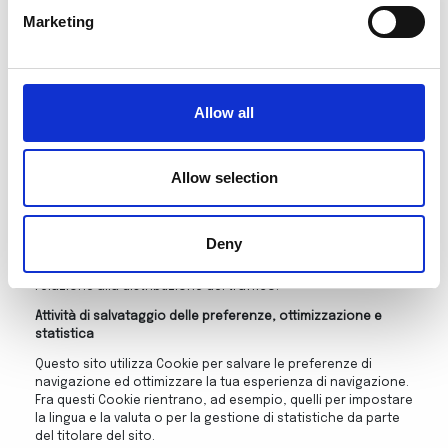
informato di eventuali modifiche alla stessa.
Marketing
Informativa estesa sui Cookie
I Cookie sono costituiti da porzioni di codice installate
all’interno del browser che assistono il Titolare
nell’erogazione del servizio in base alle finalità descritte.
Allow all
Alcune delle finalità di installazione dei Cookie potrebbero,
inoltre, necessitare del consenso dell’Utente.
Cookie tecnici e di statistica aggregata
Allow selection
Attività strettamente necessarie al funzionamento
Questo sito utilizza Cookie per salvare la sessione
Deny
dell’utente e per svolgere altre attività strettamente
necessarie al funzionamento dello stesso, ad esempio in
relazione alla distribuzione del traffico.
Attività di salvataggio delle preferenze, ottimizzazione e
statistica
Questo sito utilizza Cookie per salvare le preferenze di
navigazione ed ottimizzare la tua esperienza di navigazione.
Fra questi Cookie rientrano, ad esempio, quelli per impostare
la lingua e la valuta o per la gestione di statistiche da parte
del titolare del sito.