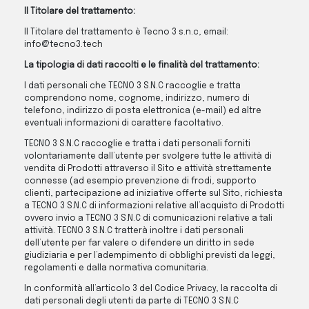
Il Titolare del trattamento:
Il Titolare del trattamento è Tecno 3 s.n.c, email:
info@tecno3.tech
La tipologia di dati raccolti e le finalità del trattamento:
I dati personali che TECNO 3 S.N.C raccoglie e tratta
comprendono nome, cognome, indirizzo, numero di
telefono, indirizzo di posta elettronica (e-mail) ed altre
eventuali informazioni di carattere facoltativo.
TECNO 3 S.N.C raccoglie e tratta i dati personali forniti
volontariamente dall’utente per svolgere tutte le attività di
vendita di Prodotti attraverso il Sito e attività strettamente
connesse (ad esempio prevenzione di frodi, supporto
clienti, partecipazione ad iniziative offerte sul Sito, richiesta
a TECNO 3 S.N.C di informazioni relative all’acquisto di Prodotti
ovvero invio a TECNO 3 S.N.C di comunicazioni relative a tali
attività. TECNO 3 S.N.C tratterà inoltre i dati personali
dell’utente per far valere o difendere un diritto in sede
giudiziaria e per l’adempimento di obblighi previsti da leggi,
regolamenti e dalla normativa comunitaria.
In conformità all’articolo 3 del Codice Privacy, la raccolta di
dati personali degli utenti da parte di TECNO 3 S.N.C